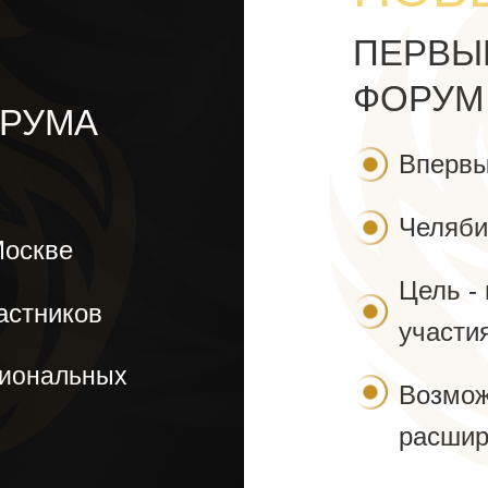
ПЕРВЫ
ФОРУМ
ФОРУМА
Впервы
Челяби
Москве
Цель -
частников
участи
сиональных
Возмож
расшир