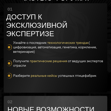
01
ДОСТУП К
ЭКСКЛЮЗИВНОЙ
ЭКСПЕРТИЗЕ
Узнайте о последних
технологических
трендах
(
цифровизация, автоматизация, генетика, кормление,
ветеринария)
Получите
практические решения
от ведущих экспертов
отрасли
Разберите
реальные кейсы
успешных птицефабрик
02
НОВЫЕ ВОЗМОЖНОСТИ